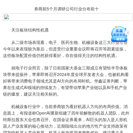
券商前5个月调研公司行业分布前十
关注板块结构性机遇
从二级市场表现看，电子、医药生物、机械设备这三大行业尽管
今年以来表现较为靠后，但是受行业重要会议即将召开等因素提振，
这些板块配置价值仍然获得看好，存在值得关注的结构性机遇。
就电子行业而言，除了日前国家大基金三期成立有望给半导体板
块带来提振外，苹果即将召开2024年度全球开发者大会，也被机构看
好将带来消费电子领域尤其是AI方向的布局时机。华鑫证券判断，苹
果在生成式AI领域的持续发力，有望带动苹果产业链以及AI手机产业
链的爆发，建议关注相关标的。
机械设备行业中，当前券商较为看好机器人方向的布局价值。消
息面上，有报道称OpenAI重新组建了四年前解散的机器人团队，此外
特斯拉股东大会也将召开。在国金证券看来，AI巨头的加入是人形机
器人产业发展的核心推动力，近期陆续出台的地方性产业支持政策有
望加快机器人产业发展，机器人板块将迎来密集催化，建议重点关