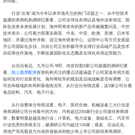
步回暖。
行业“出海”成为今年以来市场关注的热门话题之一。从中控技术
披露的券商机构调研纪要看，公司全球化布局以及海外业务情况、国
际化业务未来拓展计划、海外即将发布的新产品等被频繁问及。中控
技术表示，公司着力部署东南亚、中东、中亚、欧洲、美洲、日本等
地区，并通过海外并购、设立海外研发中心、运营中心等方式全面提
升公司国际化步伐，目前公司正在积极寻求全球行业高端产品及技术
供应商合作落地，不断拓展国际化生态圈及全球化布局运营能力。
从洽洽食品、九号公司-WD、传音控股3家公司披露的调研纪要
看，
线上股票配资
投资机构关注的重点话题涵盖了公司渠道布局方面
如何应对行业新变化、海外两轮车的规划及后续战略是否有调整、公
司在AI领域的布局和落地情况等。从行业分布情况看，这3家公司分属
食品饮料、汽车、电子行业。
从行业整体分布情况看，电子、医药生物、机械设备三大行业是
券商调研公司分布集中的方向，均有超过250家行业公司接待券商调
研，数量明显超越其他行业；计算机、电力设备、基础化工、汽车等
行业也受到券商关注，被调研公司均超过100家；煤炭、石油石化、
房地产等高股息方向或价值板块则较少有上市公司获得券商调研。