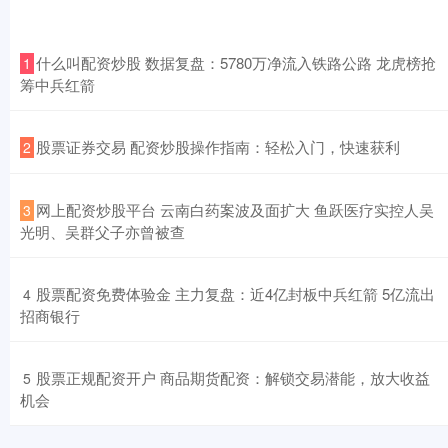
​什么叫配资炒股 数据复盘：5780万净流入铁路公路 龙虎榜抢
1
筹中兵红箭
​股票证券交易 配资炒股操作指南：轻松入门，快速获利
2
​网上配资炒股平台 云南白药案波及面扩大 鱼跃医疗实控人吴
3
光明、吴群父子亦曾被查
​股票配资免费体验金 主力复盘：近4亿封板中兵红箭 5亿流出
4
招商银行
​股票正规配资开户 商品期货配资：解锁交易潜能，放大收益
5
机会